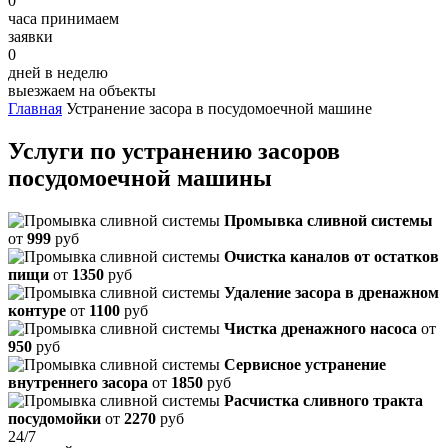
0
часа принимаем
заявки
0
дней в неделю
выезжаем на объекты
Главная
Устранение засора в посудомоечной машине
Услуги по устранению засоров
посудомоечной машины
Промывка сливной системы
от
999
руб
Очистка каналов от остатков
пищи
от
1350
руб
Удаление засора в дренажном
контуре
от
1100
руб
Чистка дренажного насоса
от
950
руб
Сервисное устранение
внутреннего засора
от
1850
руб
Расчистка сливного тракта
посудомойки
от
2270
руб
24/7