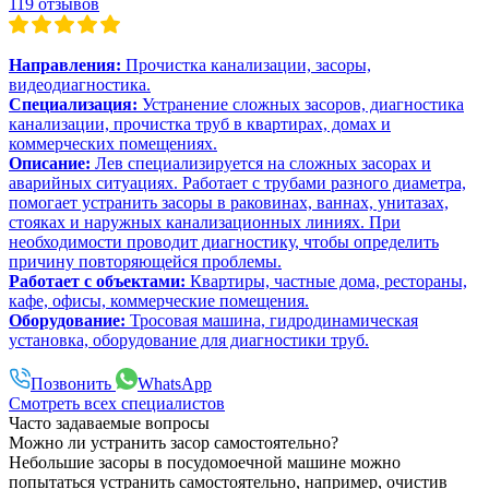
119 отзывов
Направления:
Прочистка канализации, засоры,
видеодиагностика.
Специализация:
Устранение сложных засоров, диагностика
канализации, прочистка труб в квартирах, домах и
коммерческих помещениях.
Описание:
Лев специализируется на сложных засорах и
аварийных ситуациях. Работает с трубами разного диаметра,
помогает устранить засоры в раковинах, ваннах, унитазах,
стояках и наружных канализационных линиях. При
необходимости проводит диагностику, чтобы определить
причину повторяющейся проблемы.
Работает с объектами:
Квартиры, частные дома, рестораны,
кафе, офисы, коммерческие помещения.
Оборудование:
Тросовая машина, гидродинамическая
установка, оборудование для диагностики труб.
Позвонить
WhatsApp
Смотреть всех специалистов
Часто задаваемые вопросы
Можно ли устранить засор самостоятельно?
Небольшие засоры в посудомоечной машине можно
попытаться устранить самостоятельно, например, очистив