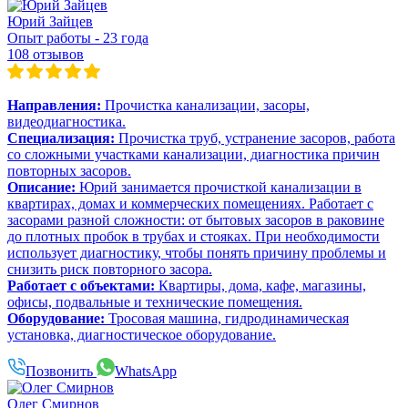
Юрий Зайцев
Опыт работы - 23 года
108 отзывов
Направления:
Прочистка канализации, засоры,
видеодиагностика.
Специализация:
Прочистка труб, устранение засоров, работа
со сложными участками канализации, диагностика причин
повторных засоров.
Описание:
Юрий занимается прочисткой канализации в
квартирах, домах и коммерческих помещениях. Работает с
засорами разной сложности: от бытовых засоров в раковине
до плотных пробок в трубах и стояках. При необходимости
использует диагностику, чтобы понять причину проблемы и
снизить риск повторного засора.
Работает с объектами:
Квартиры, дома, кафе, магазины,
офисы, подвальные и технические помещения.
Оборудование:
Тросовая машина, гидродинамическая
установка, диагностическое оборудование.
Позвонить
WhatsApp
Олег Смирнов