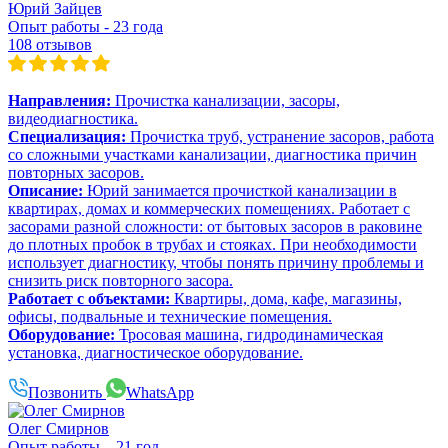
Юрий Зайцев
Опыт работы - 23 года
108 отзывов
Направления:
Прочистка канализации, засоры,
видеодиагностика.
Специализация:
Прочистка труб, устранение засоров, работа
со сложными участками канализации, диагностика причин
повторных засоров.
Описание:
Юрий занимается прочисткой канализации в
квартирах, домах и коммерческих помещениях. Работает с
засорами разной сложности: от бытовых засоров в раковине
до плотных пробок в трубах и стояках. При необходимости
использует диагностику, чтобы понять причину проблемы и
снизить риск повторного засора.
Работает с объектами:
Квартиры, дома, кафе, магазины,
офисы, подвальные и технические помещения.
Оборудование:
Тросовая машина, гидродинамическая
установка, диагностическое оборудование.
Позвонить
WhatsApp
Олег Смирнов
Опыт работы – 21 год