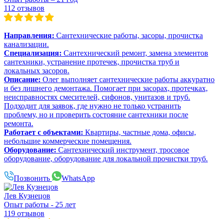
112 отзывов
Направления:
Сантехнические работы, засоры, прочистка
канализации.
Специализация:
Сантехнический ремонт, замена элементов
сантехники, устранение протечек, прочистка труб и
локальных засоров.
Описание:
Олег выполняет сантехнические работы аккуратно
и без лишнего демонтажа. Помогает при засорах, протечках,
неисправностях смесителей, сифонов, унитазов и труб.
Подходит для заявок, где нужно не только устранить
проблему, но и проверить состояние сантехники после
ремонта.
Работает с объектами:
Квартиры, частные дома, офисы,
небольшие коммерческие помещения.
Оборудование:
Сантехнический инструмент, тросовое
оборудование, оборудование для локальной прочистки труб.
Позвонить
WhatsApp
Лев Кузнецов
Опыт работы - 25 лет
119 отзывов