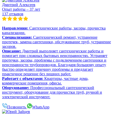
Дмитрий Алексеев
Опыт работы – 37 лет
137 отзывов
Направления:
Сантехнические работы, засоры, прочистка
канализации.
Специализация:
Сантехнический ремонт, устранение
протечек, замена сантехники, обслуживание труб, устранение
засоров.
Описание:
Дмитрий выполняет сантехнические работы и
помогает при сложных бытовых неисправностях. Устраняет
протечки, засоры, проблемы с подключением сантехники и
неисправности трубопроводов. Благодаря большому опыту
быстро определяет причину проблемы и предлагает
практичное решение без лишних работ.
Работает с объектами:
Квартиры, частные дома,
коммерческие помещения, офисы.
Оборудование:
Профессиональный сантехнический
инструмент, оборудование для прочистки труб, ручной и
электрический инструмент.
Позвонить
WhatsApp