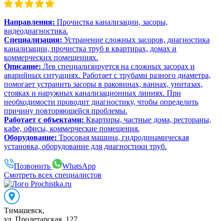
Направления:
Прочистка канализации, засоры,
видеодиагностика.
Специализация:
Устранение сложных засоров, диагностика
канализации, прочистка труб в квартирах, домах и
коммерческих помещениях.
Описание:
Лев специализируется на сложных засорах и
аварийных ситуациях. Работает с трубами разного диаметра,
помогает устранить засоры в раковинах, ваннах, унитазах,
стояках и наружных канализационных линиях. При
необходимости проводит диагностику, чтобы определить
причину повторяющейся проблемы.
Работает с объектами:
Квартиры, частные дома, рестораны,
кафе, офисы, коммерческие помещения.
Оборудование:
Тросовая машина, гидродинамическая
установка, оборудование для диагностики труб.
Позвонить
WhatsApp
Смотреть всех специалистов
Тимашевск
,
ул. Пролетарская, 127