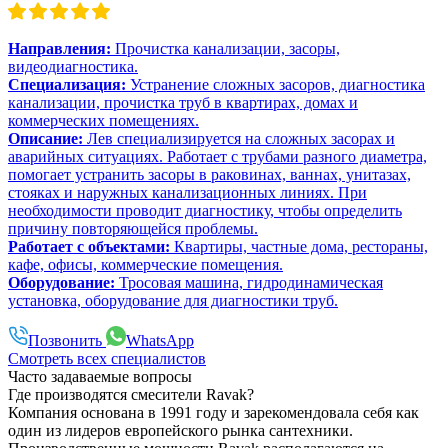
Направления:
Прочистка канализации, засоры,
видеодиагностика.
Специализация:
Устранение сложных засоров, диагностика
канализации, прочистка труб в квартирах, домах и
коммерческих помещениях.
Описание:
Лев специализируется на сложных засорах и
аварийных ситуациях. Работает с трубами разного диаметра,
помогает устранить засоры в раковинах, ваннах, унитазах,
стояках и наружных канализационных линиях. При
необходимости проводит диагностику, чтобы определить
причину повторяющейся проблемы.
Работает с объектами:
Квартиры, частные дома, рестораны,
кафе, офисы, коммерческие помещения.
Оборудование:
Тросовая машина, гидродинамическая
установка, оборудование для диагностики труб.
Позвонить
WhatsApp
Смотреть всех специалистов
Часто задаваемые вопросы
Где производятся смесители Ravak?
Компания основана в 1991 году и зарекомендовала себя как
один из лидеров европейского рынка сантехники.