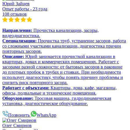
Юрий Зайцев
Опыт работы - 23 года
108 отзывов
Направления:
Прочистка канализации, засоры,
видеодиагностика.
Специализация:
Прочистка труб, устранение засоров, работа
со сложными участками канализации, диагностика причин
повторных засоров.
Описание:
Юрий занимается прочисткой канализации в
квартирах, домах и коммерческих помещениях. Работает с
засорами разной сложности: от бытовых засоров в раковине
до плотных пробок в трубах и стояках. При необходимости
использует диагностику, чтобы понять причину проблемы и
снизить риск повторного засора.
Работает с объектами:
Квартиры, дома, кафе, магазины,
офисы, подвальные и технические помещения.
Оборудование:
Тросовая машина, гидродинамическая
установка, диагностическое оборудование.
Позвонить
WhatsApp
Олег Смирнов