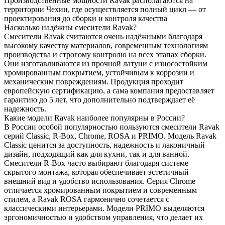
Производственные мощности Ravak располагаются на
территории Чехии, где осуществляется полный цикл — от
проектирования до сборки и контроля качества
Насколько надёжны смесители Ravak?
Смесители Ravak считаются очень надёжными благодаря
высокому качеству материалов, современным технологиям
производства и строгому контролю на всех этапах сборки.
Они изготавливаются из прочной латуни с износостойким
хромированным покрытием, устойчивым к коррозии и
механическим повреждениям. Продукция проходит
европейскую сертификацию, а сама компания предоставляет
гарантию до 5 лет, что дополнительно подтверждает её
надежность.
Какие модели Ravak наиболее популярны в России?
В России особой популярностью пользуются смесители Ravak
серий Classic, R-Box, Chrome, ROSA и PRIMO. Модель Ravak
Classic ценится за доступность, надежность и лаконичный
дизайн, подходящий как для кухни, так и для ванной.
Смесители R-Box часто выбирают благодаря системе
скрытого монтажа, которая обеспечивает эстетичный
внешний вид и удобство использования. Серия Chrome
отличается хромированным покрытием и современным
стилем, а Ravak ROSA гармонично сочетается с
классическими интерьерами. Модели PRIMO выделяются
эргономичностью и удобством управления, что делает их