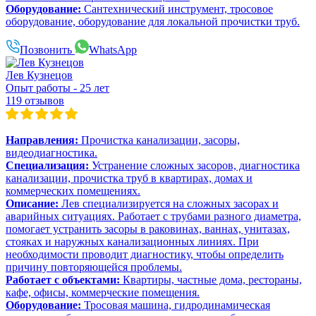
Оборудование:
Сантехнический инструмент, тросовое
оборудование, оборудование для локальной прочистки труб.
Позвонить
WhatsApp
Лев Кузнецов
Опыт работы - 25 лет
119 отзывов
Направления:
Прочистка канализации, засоры,
видеодиагностика.
Специализация:
Устранение сложных засоров, диагностика
канализации, прочистка труб в квартирах, домах и
коммерческих помещениях.
Описание:
Лев специализируется на сложных засорах и
аварийных ситуациях. Работает с трубами разного диаметра,
помогает устранить засоры в раковинах, ваннах, унитазах,
стояках и наружных канализационных линиях. При
необходимости проводит диагностику, чтобы определить
причину повторяющейся проблемы.
Работает с объектами:
Квартиры, частные дома, рестораны,
кафе, офисы, коммерческие помещения.
Оборудование:
Тросовая машина, гидродинамическая