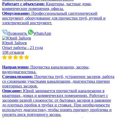
Работает с объектами:
Квартиры, частные дома,
коммерческие помещения, офисы.
Оборудование:
Профессиональный сантехнический
инструмент, оборудование для прочистки труб, ручной и
электрический инструмент.
Позвонить
WhatsApp
Юрий Зайцев
Опыт работы - 23 года
108 отзывов
Направления:
Прочистка канализации, засоры,
видеодиагностика.
Специализация:
Прочистка труб, устранение засоров, работа
со сложными участками канализации, диагностика причин
повторных засоров.
Описание:
Юрий занимается прочисткой канализации в
квартирах, домах и коммерческих помещениях. Работает с
засорами разной сложности: от бытовых засоров в раковине
до плотных пробок в трубах и стояках. При необходимости
использует диагностику, чтобы понять причину проблемы и
снизить риск повторного засора.