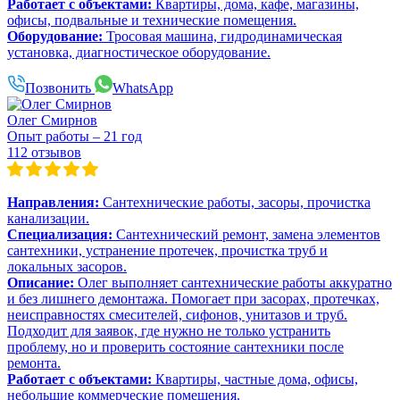
Работает с объектами:
Квартиры, дома, кафе, магазины,
офисы, подвальные и технические помещения.
Оборудование:
Тросовая машина, гидродинамическая
установка, диагностическое оборудование.
Позвонить
WhatsApp
Олег Смирнов
Опыт работы – 21 год
112 отзывов
Направления:
Сантехнические работы, засоры, прочистка
канализации.
Специализация:
Сантехнический ремонт, замена элементов
сантехники, устранение протечек, прочистка труб и
локальных засоров.
Описание:
Олег выполняет сантехнические работы аккуратно
и без лишнего демонтажа. Помогает при засорах, протечках,
неисправностях смесителей, сифонов, унитазов и труб.
Подходит для заявок, где нужно не только устранить
проблему, но и проверить состояние сантехники после
ремонта.
Работает с объектами:
Квартиры, частные дома, офисы,
небольшие коммерческие помещения.