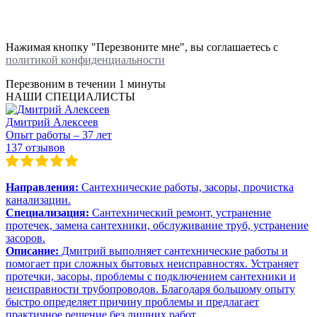
Нажимая кнопку "Перезвоните мне", вы соглашаетесь с
политикой конфиденциальности
Перезвоним в течении
1 минуты
НАШИ СПЕЦИАЛИСТЫ
Дмитрий Алексеев
Опыт работы – 37 лет
137 отзывов
Направления:
Сантехнические работы, засоры, прочистка
канализации.
Специализация:
Сантехнический ремонт, устранение
протечек, замена сантехники, обслуживание труб, устранение
засоров.
Описание:
Дмитрий выполняет сантехнические работы и
помогает при сложных бытовых неисправностях. Устраняет
протечки, засоры, проблемы с подключением сантехники и
неисправности трубопроводов. Благодаря большому опыту
быстро определяет причину проблемы и предлагает
практичное решение без лишних работ.