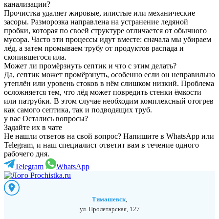
канализации?
Прочистка удаляет жировые, илистые или механические
засоры. Разморозка направлена на устранение ледяной
пробки, которая по своей структуре отличается от обычного
мусора. Часто эти процессы идут вместе: сначала мы убираем
лёд, а затем промываем трубу от продуктов распада и
скопившегося ила.
Может ли промёрзнуть септик и что с этим делать?
Да, септик может промёрзнуть, особенно если он неправильно
утеплён или уровень стоков в нём слишком низкий. Проблема
осложняется тем, что лёд может повредить стенки ёмкости
или патрубки. В этом случае необходим комплексный отогрев
как самого септика, так и подводящих труб.
у вас Остались вопросы?
Задайте их в чате
Не нашли ответов на свой вопрос? Напишите в WhatsApp или
Telegram, и наш специалист ответит вам в течение одного
рабочего дня.
Telegram
WhatsApp
Тимашевск
,
ул. Пролетарская, 127