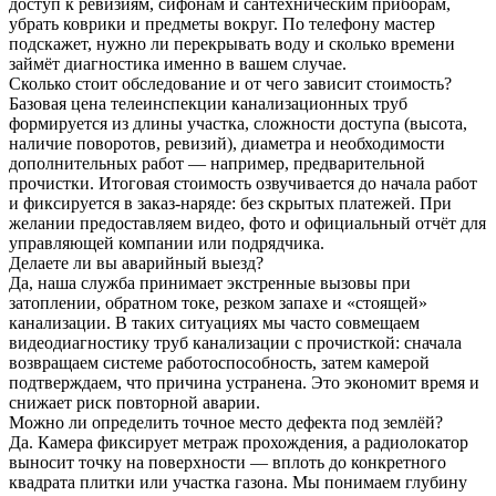
доступ к ревизиям, сифонам и сантехническим приборам,
убрать коврики и предметы вокруг. По телефону мастер
подскажет, нужно ли перекрывать воду и сколько времени
займёт диагностика именно в вашем случае.
Сколько стоит обследование и от чего зависит стоимость?
Базовая цена телеинспекции канализационных труб
формируется из длины участка, сложности доступа (высота,
наличие поворотов, ревизий), диаметра и необходимости
дополнительных работ — например, предварительной
прочистки. Итоговая стоимость озвучивается до начала работ
и фиксируется в заказ-наряде: без скрытых платежей. При
желании предоставляем видео, фото и официальный отчёт для
управляющей компании или подрядчика.
Делаете ли вы аварийный выезд?
Да, наша служба принимает экстренные вызовы при
затоплении, обратном токе, резком запахе и «стоящей»
канализации. В таких ситуациях мы часто совмещаем
видеодиагностику труб канализации с прочисткой: сначала
возвращаем системе работоспособность, затем камерой
подтверждаем, что причина устранена. Это экономит время и
снижает риск повторной аварии.
Можно ли определить точное место дефекта под землёй?
Да. Камера фиксирует метраж прохождения, а радиолокатор
выносит точку на поверхности — вплоть до конкретного
квадрата плитки или участка газона. Мы понимаем глубину