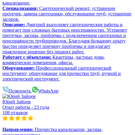
канализации.
Специализация:
Сантехнический ремонт, устранение
протечек, замена сантехники, обслуживание труб, устранение
засоров.
Описание:
Дмитрий выполняет сантехнические работы и
помогает при сложных бытовых неисправностях. Устраняет
протечки, засоры, проблемы с подключением сантехники и
неисправности трубопроводов. Благодаря большому опыту
быстро определяет причину проблемы и предлагает
практичное решение без лишних работ.
Работает с объектами:
Квартиры, частные дома,
коммерческие помещения, офисы.
Оборудование:
Профессиональный сантехнический
инструмент, оборудование для прочистки труб, ручной и
электрический инструмент.
Позвонить
WhatsApp
Юрий Зайцев
Опыт работы - 23 года
108 отзывов
Направления:
Прочистка канализации, засоры,
видеодиагностика.