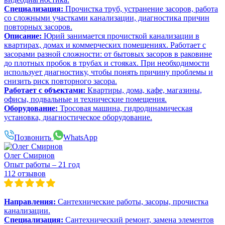
Специализация:
Прочистка труб, устранение засоров, работа
со сложными участками канализации, диагностика причин
повторных засоров.
Описание:
Юрий занимается прочисткой канализации в
квартирах, домах и коммерческих помещениях. Работает с
засорами разной сложности: от бытовых засоров в раковине
до плотных пробок в трубах и стояках. При необходимости
использует диагностику, чтобы понять причину проблемы и
снизить риск повторного засора.
Работает с объектами:
Квартиры, дома, кафе, магазины,
офисы, подвальные и технические помещения.
Оборудование:
Тросовая машина, гидродинамическая
установка, диагностическое оборудование.
Позвонить
WhatsApp
Олег Смирнов
Опыт работы – 21 год
112 отзывов
Направления:
Сантехнические работы, засоры, прочистка
канализации.
Специализация:
Сантехнический ремонт, замена элементов