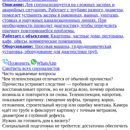
Описание:
Лев специализируется на сложных засорах и
аварийных ситуациях. Работает с трубами разного диаметра,
помогает устранить засоры в раковинах, ваннах, унитазах,
стояках и наружных канализационных линиях. При
необходимости проводит диагностику, чтобы определить
причину повторяющейся проблемы.
Работает с объектами:
Квартиры, частные дома, рестораны,
кафе, офисы, коммерческие помещения.
Оборудование:
Тросовая машина, гидродинамическая
установка, оборудование для диагностики труб.
Позвонить
WhatsApp
Смотреть всех специалистов
Часто задаваемые вопросы
Чем телеинспекция отличается от обычной прочистки?
Прочистка устраняет следствие — пробивает засор и
восстанавливает проток, но не всегда ясно, почему проблема
возникла и повторится ли снова. Телеинспекция, напротив,
показывает причину: смещение муфты, трещину, корни,
отложения, строительный мусор или ошибку монтажа. Камера
идёт по трубе и фиксирует картинку с точным метражом,
диаметром и глубиной дефекта.
Нужно ли готовить дом к визиту?
Специальной подготовки не требуется: достаточно обеспечить