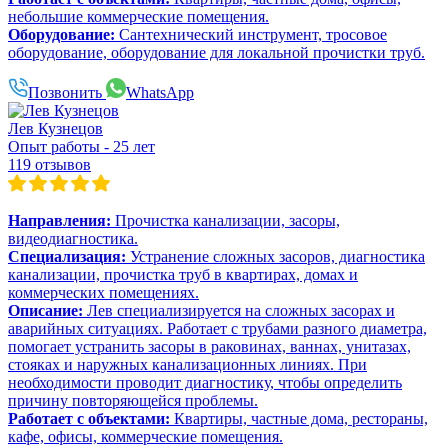
небольшие коммерческие помещения.
Оборудование:
Сантехнический инструмент, тросовое
оборудование, оборудование для локальной прочистки труб.
Позвонить
WhatsApp
Лев Кузнецов
Опыт работы - 25 лет
119 отзывов
Направления:
Прочистка канализации, засоры,
видеодиагностика.
Специализация:
Устранение сложных засоров, диагностика
канализации, прочистка труб в квартирах, домах и
коммерческих помещениях.
Описание:
Лев специализируется на сложных засорах и
аварийных ситуациях. Работает с трубами разного диаметра,
помогает устранить засоры в раковинах, ваннах, унитазах,
стояках и наружных канализационных линиях. При
необходимости проводит диагностику, чтобы определить
причину повторяющейся проблемы.
Работает с объектами:
Квартиры, частные дома, рестораны,
кафе, офисы, коммерческие помещения.