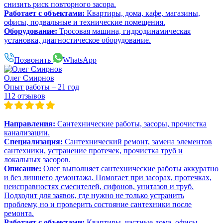
снизить риск повторного засора.
Работает с объектами:
Квартиры, дома, кафе, магазины,
офисы, подвальные и технические помещения.
Оборудование:
Тросовая машина, гидродинамическая
установка, диагностическое оборудование.
Позвонить
WhatsApp
Олег Смирнов
Опыт работы – 21 год
112 отзывов
Направления:
Сантехнические работы, засоры, прочистка
канализации.
Специализация:
Сантехнический ремонт, замена элементов
сантехники, устранение протечек, прочистка труб и
локальных засоров.
Описание:
Олег выполняет сантехнические работы аккуратно
и без лишнего демонтажа. Помогает при засорах, протечках,
неисправностях смесителей, сифонов, унитазов и труб.
Подходит для заявок, где нужно не только устранить
проблему, но и проверить состояние сантехники после
ремонта.
Работает с объектами:
Квартиры, частные дома, офисы,