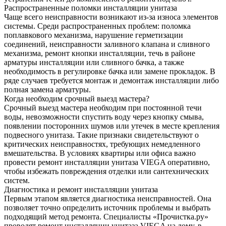
Распространенные поломки инсталляции унитаза
Чаще всего неисправности возникают из-за износа элементов
системы. Среди распространенных проблем: поломка
поплавкового механизма, нарушение герметизации
соединений, неисправности заливного клапана и сливного
механизма, ремонт кнопки инсталляции, течь в районе
арматуры инсталляции или сливного бачка, а также
необходимость в регулировке бачка или замене прокладок. В
ряде случаев требуется монтаж и демонтаж инсталляции либо
полная замена арматуры.
Когда необходим срочный выезд мастера?
Срочный выезд мастера необходим при постоянной течи
воды, невозможности спустить воду через кнопку смыва,
появлении посторонних шумов или утечек в месте крепления
подвесного унитаза. Такие признаки свидетельствуют о
критических неисправностях, требующих немедленного
вмешательства. В условиях квартиры или офиса важно
провести ремонт инсталляции унитаза VIEGA оперативно,
чтобы избежать повреждения отделки или сантехнических
систем.
Диагностика и ремонт инсталляции унитаза
Первым этапом является диагностика неисправностей. Она
позволяет точно определить источник проблемы и выбрать
подходящий метод ремонта. Специалисты «Прочистка.ру»
проводят ремонт инсталляции унитаза VIEGA на дому, в