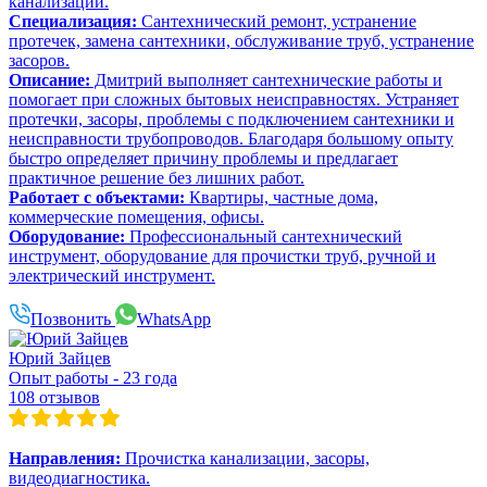
канализации.
Специализация:
Сантехнический ремонт, устранение
протечек, замена сантехники, обслуживание труб, устранение
засоров.
Описание:
Дмитрий выполняет сантехнические работы и
помогает при сложных бытовых неисправностях. Устраняет
протечки, засоры, проблемы с подключением сантехники и
неисправности трубопроводов. Благодаря большому опыту
быстро определяет причину проблемы и предлагает
практичное решение без лишних работ.
Работает с объектами:
Квартиры, частные дома,
коммерческие помещения, офисы.
Оборудование:
Профессиональный сантехнический
инструмент, оборудование для прочистки труб, ручной и
электрический инструмент.
Позвонить
WhatsApp
Юрий Зайцев
Опыт работы - 23 года
108 отзывов
Направления:
Прочистка канализации, засоры,
видеодиагностика.