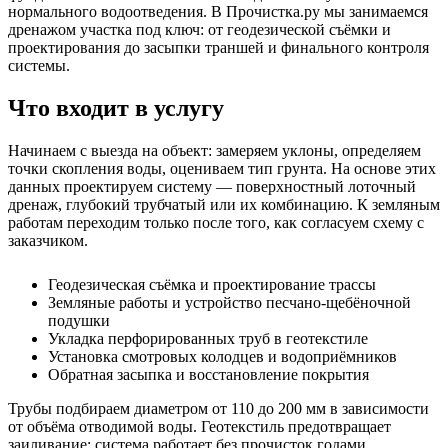
нормального водоотведения. В Прочистка.ру мы занимаемся
дренажом участка под ключ: от геодезической съёмки и
проектирования до засыпки траншей и финального контроля
системы.
Что входит в услугу
Начинаем с выезда на объект: замеряем уклоны, определяем
точки скопления воды, оцениваем тип грунта. На основе этих
данных проектируем систему — поверхностный лоточный
дренаж, глубокий трубчатый или их комбинацию. К земляным
работам переходим только после того, как согласуем схему с
заказчиком.
Геодезическая съёмка и проектирование трассы
Земляные работы и устройство песчано-щебёночной
подушки
Укладка перфорированных труб в геотекстиле
Установка смотровых колодцев и водоприёмников
Обратная засыпка и восстановление покрытия
Трубы подбираем диаметром от 110 до 200 мм в зависимости
от объёма отводимой воды. Геотекстиль предотвращает
заиливание: система работает без прочисток годами.