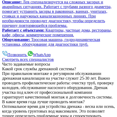
Описание:
Лев специализируется на сложных засорах и
аварийных ситуациях. Работает с трубами разного диаметра,
помогает устранить засоры в раковинах, ваннах, унитазах,
стояках и наружных канализационных линиях. При
необходимости проводит диагностику, чтобы определить
причину повторяющейся проблемы.
Работает с объектами:
Квартиры, частные дома, рестораны,
кафе, офисы, коммерческие помещения.
Оборудование:
Тросовая машина, гидродинамическая
установка, оборудование для диагностики труб.
Позвонить
WhatsApp
Смотреть всех специалистов
Часто задаваемые вопросы
Какой срок службы дренажной системы?
При правильном монтаже и регулярном обслуживании
дренажная канализация на участке служит 25-30 лет. Важно
проводить профилактические работы: очистку труб, проверку
колодцев, обслуживание насосного оборудования. Дренаж
участка под ключ от профессиональной компании
гарантирует качественный монтаж и долговечность системы.
В какое время года лучше проводить монтаж?
Оптимальное время для устройства дренажа - весна или осень,
когда уровень грунтовых вод максимален. Это позволяет
точнее определить проблемные зоны и спроектировать