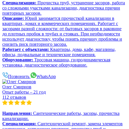
Специализация:
Прочистка труб, устранение засоров, работа
со сложными участками канализации, диагностика причин
повторных засоров.
Описание:
Юрий занимается прочисткой канализации в
квартирах, домах и коммерческих помещениях. Работает с
засорами разной сложности: от бытовых засоров в раковине
до плотных пробок в трубах и стояках. При необходимости
использует диагностику, чтобы понять причину проблемы и
снизить риск повторного засора.
Работает с объектами:
Квартиры, дома, кафе, магазины,
офисы, подвальные и технические помещения.
Оборудование:
Тросовая машина, гидродинамическая
установка, диагностическое оборудование.
Позвонить
WhatsApp
Олег Смирнов
Опыт работы – 21 год
112 отзывов
Направления:
Сантехнические работы, засоры, прочистка
канализации.
Специализация:
Сантехнический ремонт, замена элементов
сантехники, устранение протечек, прочистка труб и